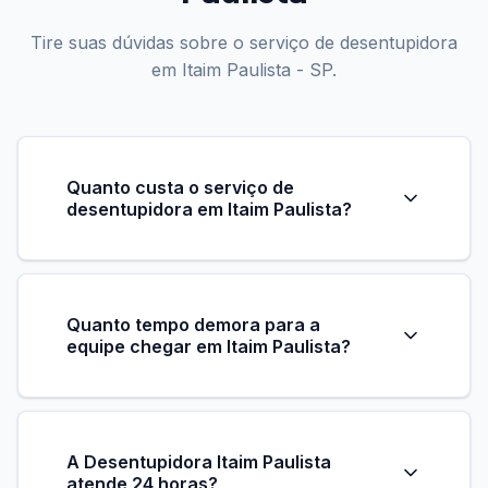
Tire suas dúvidas sobre o serviço de desentupidora
em Itaim Paulista - SP.
Quanto custa o serviço de
desentupidora em Itaim Paulista?
Oferecemos orçamento gratuito e sem
compromisso para todos os serviços de
desentupidora. A Desentupidora Itaim Paulista
Quanto tempo demora para a
equipe chegar em Itaim Paulista?
oferece visita gratuita e orçamento sem
compromisso. Ligue 0800 590 0040.
O tempo médio de chegada da Desentupidora
Itaim Paulista é de 30 minutos em qualquer
bairro da cidade. Atuamos 24 horas, 7 dias por
A Desentupidora Itaim Paulista
atende 24 horas?
semana, inclusive feriados, com equipes