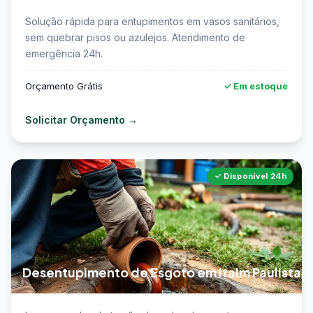
📖 Saiba mais sobre desentupimento de vaso
Solução rápida para entupimentos em vasos sanitários,
sanitário em Itaim Paulista →
sem quebrar pisos ou azulejos. Atendimento de
emergência 24h.
Orçamento Grátis
✓ Em estoque
Solicitar Orçamento →
✓ Disponível 24h
Desentupimento de Esgoto em Itaim Paulista
📖 Saiba mais sobre desentupimento de esgoto em