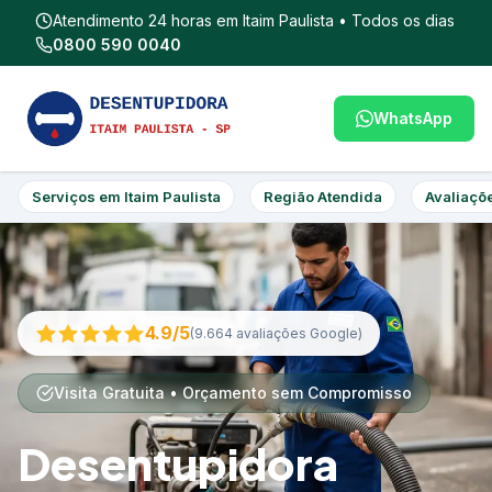
Atendimento 24 horas em Itaim Paulista • Todos os dias
0800 590 0040
WhatsApp
Serviços em Itaim Paulista
Região Atendida
Avaliaçõ
4.9/5
(9.664 avaliações Google)
Visita Gratuita • Orçamento sem Compromisso
Desentupidora