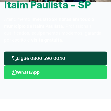
Itaim Paulista - SP
Atendimento
imediato 24 horas em todo o
município de Itaim Paulista
. Profissionais
qualificados, equipamentos modernos, garantia
por escrito e
visita gratuita
.
Ligue 0800 590 0040
WhatsApp