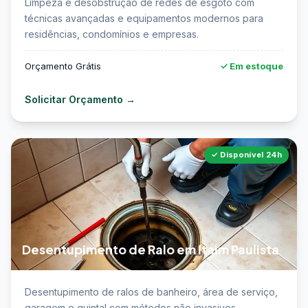
Limpeza e desobstrução de redes de esgoto com
Itaim Paulista →
técnicas avançadas e equipamentos modernos para
residências, condomínios e empresas.
Orçamento Grátis
✓ Em estoque
Solicitar Orçamento →
✓ Disponível 24h
Desentupimento de Ralo em Itaim Paulista
📖 Saiba mais sobre desentupimento de ralo em
Desentupimento de ralos de banheiro, área de serviço,
Itaim Paulista →
garagem e quintal com métodos não invasivos.